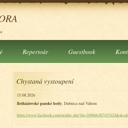
ORA
ba
é
Repertoár
Guestbook
Kont
Chystaná vystoupení
15.08.2026
Ilešháziovské panské hody
, Dubnica nad Váhom
https://www.facebook.com/profile.php?id=100066387107624&sk=a