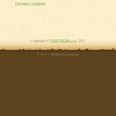
Uplynulá vystoupení
Copyright ©
FASCINUM s.r.o.
2011
Designed by
WebTemplateOcean.com
.