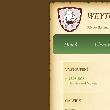
WEYT
Středověká hud
Domů
Členov
VYSTOUPENÍ
15.08.2026
Dubnica nad Váhom
GALERIE
Foto