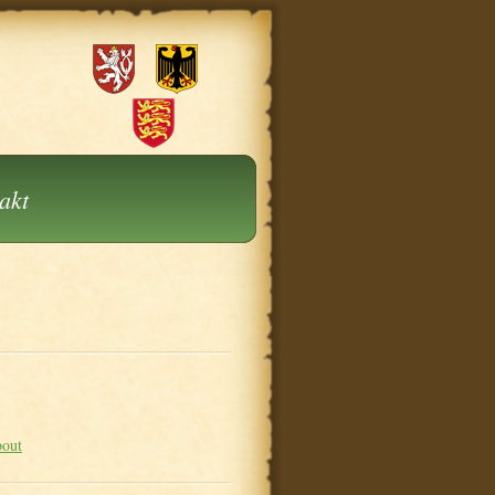
akt
bout